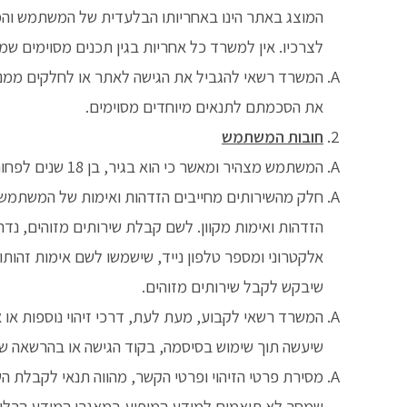
המוצג באתר הינו באחריותו הבלעדית של המשתמש וה
לצרכיו. אין למשרד כל אחריות בגין תכנים מסוימים ש
המשרד רשאי להגביל את הגישה לאתר או לחלקים ממנו 
את הסכמתם לתנאים מיוחדים מסוימים.
חובות המשתמש
המשתמש מצהיר ומאשר כי הוא בגיר, בן 18 שנים לפחות, וכשיר להתקשר בתנאי שימוש אלה עם המשרד ולבצע רכישות ועסקאות באמצעות האתר.
חלק מהשירותים מחייבים הזדהות ואימות של המשתמש
הזדהות ואימות מקוון. לשם קבלת שירותים מזוהים,
אלקטרוני ומספר טלפון נייד, שישמשו לשם אימות זה
שיבקש לקבל שירותים מזוהים.
המשרד רשאי לקבוע, מעת לעת, דרכי זיהוי נוספות א
שיעשה תוך שימוש בסיסמה, בקוד הגישה או בהרשאה של
מסירת פרטי הזיהוי ופרטי הקשר, מהווה תנאי לקבלת ה
שמסר לא תואמים למידע המופיע במאגרי המידע הרלוו