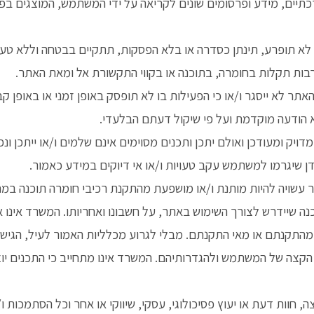
רכתיים, מידע ופרסומים שונים לקריאה על ידי המשתמש, המוצגים ב
 תופרע, תינתן כסדרה או בלא הפסקות, תתקיים בבטחה וללא טעויות
רבות תקלות בחומרה, בתוכנה או בקווי התקשורת אל ומאת האתר.
האתר לא ייסגר ו/או כי הפעילות בו לא תופסק באופן זמני או באופן
לא הודעה מוקדמת ועל פי שיקול דעתם הבלעדי.
 ומעודכן ואולם יתכן ותכנים מסוימים אינם שלמים ו/או ייתכן ונפל
ן שיגרמו למשתמש עקב טעויות ו/או אי דיוקים במידע כאמור.
ר עשויה להיות מותנת ו/או מושפעת מהתקנת רכיבי חומרה תוכנה במ
 שיידרש לצורך השימוש באתר, על חשבונו ואחריותו. המשרד אינו א
 מהתקנתם או מאי התקנתם. מבלי לגרוע מכלליות האמור לעיל, הגי
צה של המשתמש ולהגדרותיהם. המשרד אינו מתחייב כי התכנים יוצג
 חוות דעת או יעוץ פסיכולוגי, עסקי, שיווקי או אחר וכל הסתמכות 