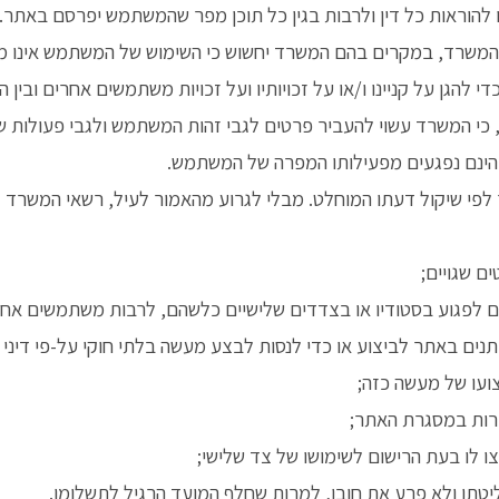
 להוראות כל דין ולרבות בגין כל תוכן מפר שהמשתמש יפרסם באתר.
שרד, במקרים בהם המשרד יחשוש כי השימוש של המשתמש אינו מתייש
 להגן על קניינו ו/או על זכויותיו ועל זכויות משתמשים אחרים ובי
י המשרד עשוי להעביר פרטים לגבי זהות המשתמש ולגבי פעולות 
 הינם נפגעים מפעילותו המפרה של המשתמש.
שיקול דעתו המוחלט. מבלי לגרוע מהאמור לעיל, רשאי המשרד ל
 שגויים;
 לפגוע בסטודיו או בצדדים שלישיים כלשהם, לרבות משתמשים אחר
ם באתר לביצוע או כדי לנסות לבצע מעשה בלתי חוקי על-פי דיני מ
צועו של מעשה כזה;
רות במסגרת האתר;
לו בעת הרישום לשימושו של צד שלישי;
טתו ולא פרע את חובו, למרות שחלף המועד הרגיל לתשלומו.