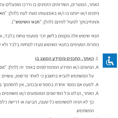
Ski
האתר, המוצרים, השירותים הזמינים בו ודרכו מופעלים על ידי דנה נחמן (ע.מ. 0752037
t
ניתנים ו/או יינתנו בו ו/או באמצעותו מעת לעת (להלן: "
הא
conten
והתחייבותך לפעול לפיהם (להלן: "
תנאי השימוש
").
תנאי שימוש אלה נוקטים בלשון זכר מטעמי נוחות בלבד, וכ
כותרות הסעיפים בתנאי השימוש נועדו לנוחיות בלבד ולא 
האתר, התכנים והמידע המוצג בו
הנתונים ו/או המידע המתפרסמים באתר זה (להלן: "
המ
על המשתמש להביא בחשבון כי לאחר פרסומו, עשויים לח
למעט אם נמסר אחרת במפורש ובכתב, אין להסתמך בא
האתר, הבלוג וכל הסרטונים המוטמעים ו/או משותפים בו, לר
כך לא תהיה למשתמש כל טענה, תביעה או דרישה כלפי ה
המשתמש.