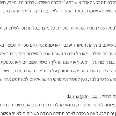
ה תתבצע לאחר אישורה ע"י חברת האשראי. החיוב הינו מיידי, חשבו
כישה לא יישמרו במאגר המשרד ולא יועברו לצד ג' ולא יעשה בהם ש
בטל ו/או להפסיק את שיווק ומכירת כל מוצר בכל עת וכן לשלול ז
ם שאינם בשליטת המשרד יעכבו ו/או ימנעו את קיום מכירת המוצר בא
מערכות הטלפון ו/או כל גורם תקשורת אחר בהשלמת תהליך הרכישה, 
 בגדר כוח עליון ימנע ו/או ייפגע תהליך רכישת המוצרים ו/או אספקת ה
ישה לבין מועד האספקה המתוכנן על פי תנאי רכישת המוצר, רשאי ה
וש פרטי בלבד, ואין למסור את פרטי הגישה אליהם למשתמש אחר שא
ד במייל
danna@dn-l.co.il
.
ץ וחבילות שירותים רק בתנאי שהלקוח טרם קיבל את השירות. בהיותו 
תן יהיה לבטל את העסקה לאחר תחילת הענקת השירותים
לא יתאפשר ב