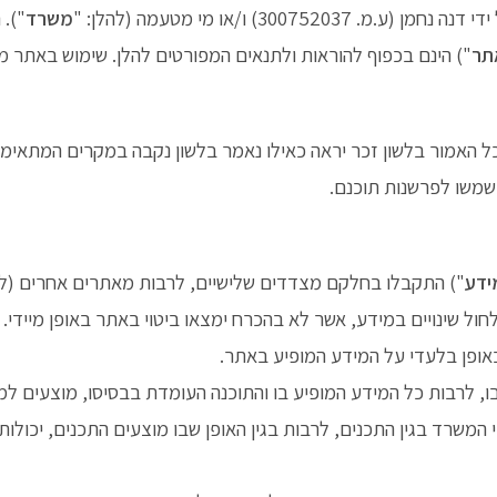
30) ו/או מי מטעמה (להלן: "
משרד
"). 
תר
") הינם בכפוף להוראות ולתנאים המפורטים להלן. שימוש באתר 
ל האמור בלשון זכר יראה כאילו נאמר בלשון נקבה במקרים המתאימים 
ישמשו לפרשנות תוכנם.
ידע
") התקבלו בחלקם מצדדים שלישיים, לרבות מאתרים אחרים (לה
ול שינויים במידע, אשר לא בהכרח ימצאו ביטוי באתר באופן מיידי.
ופן בלעדי על המידע המופיע באתר.
בות כל המידע המופיע בו והתוכנה העומדת בבסיסו, מוצעים למשתמש כמו שהם
משרד בגין התכנים, לרבות בגין האופן שבו מוצעים התכנים, יכולו