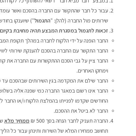
במבצע "חבר מביא חבר" רשאי להשתתף כל לקוח המעוני
שירותים מול החברה (להלן: "
התגמול
") שיוענקו בחוד
זכאות לתגמול במסגרת המבצע תהיה מחויבת בקיום
החבר הופנה על ידי הלקוח לחברה במהלך תקופת המב
החבר התקשר עם החברה בהסכם להענקת שירותי ליווי ל
החבר ציין על גבי הסכם ההתקשרות עם החברה את קוד הקו
וימחקו האחרים.
החבר שילם את המקדמה בגין השירותים שבהסכם עד 10 ימים לאחר תום תקופת המבצע.
החבר אינו רשום במאגר החברה כמי שפנה אליה בשלושת
החודשים שקדמו לפנייתו בהמלצת הלקוח ו/או החבר לא
החבר לא ביטל את ההסכם.
החברה תעניק לחבר הנחה בסך 500 ₪
ממחיר מלא
של
תחושב ממחירו המלא של השירות ותינתן עבור כל הליך 