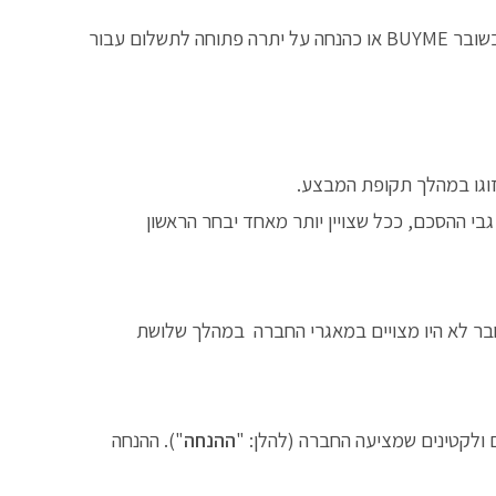
עבור כל חבר שהתקשר עם החברה בהסכם ואשר עומד בתנאי סעיף 4.3 להלן יהיה הלקוח זכאי לתגמול בסך 200 ₪ שינתנו בשובר BUYME או כהנחה על יתרה פתוחה לתשלום עבור
זוגו במהלך תקופת המבצע.
גבי ההסכם, ככל שצויין יותר מאחד יבחר הראשון
חבר לא היו מצויים במאגרי החברה במהלך שלושת
ם ולקטינים שמציעה החברה (להלן: "
ההנחה
"). ההנחה