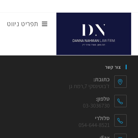
תפריט ניווט
צור קשר
כתובת:
ז'בוטינסקי 7,רמת גן
טלפון:
03-3036730
סלולרי
054-644-8521
Fax: