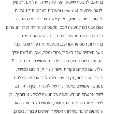
בהתאם לתנאי השימוש והפרטיות שלהן, על מנת לאפיין
ולנטר אירועים (Events) ופעולות בערוצים דיגיטליים
ולזהות דפוסי שימוש, באופן אגרגטיבי ובלתי מזהה. ה-
Cookies הם למעשה קבצי טקסט (או שורות קוד), הנוצרים
בדפדפן ו/או במכשירך הנייד, ככל שאפשרת זאת
בהגדרות המכשיר/מחשב, ואוספות מידע רלוונטי, כגון
משך השהייה שלך באתר/עמוד/מסך, אופן הגלישה שלך
והפעולות שהתבצעו בהם, לרבות שימוש בכתובת ה – IP
שלך, שם מתחם ונקודת גישה לשירות, מיקום מכשיר,
מועדי התחברות, וקודי זיהוי דיגיטליים אחרים. הצלבת
נתונים ושימושים כאמור נדרשת למשרד, בין היתר, גם
לשם אבטחת המידע והגנה על הגישה למידע אודותיך, וכן
לשם מניעת הונאות, התחזויות, שימוש בלתי מורשה או
שימושים לרעה בשירותי המשרד השונים עבורך. כמו כן,