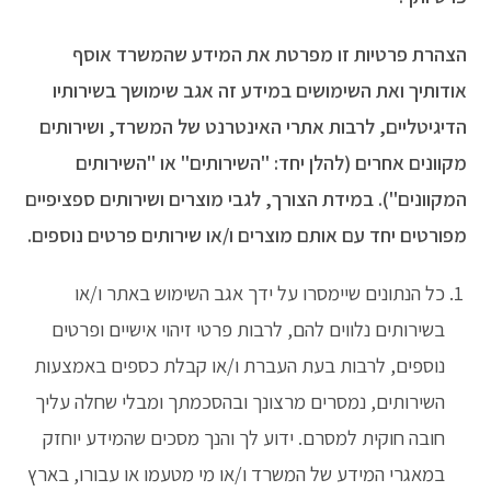
ניגודיות כהה
brightness_low
הוסף קו תחתון לקישורים
format_underlined
הצהרת פרטיות זו מפרטת את המידע שהמשרד אוסף
סמן קישורים
font_download
אודותיך ואת השימושים במידע זה אגב שימושך בשירותיו
הדיגיטליים, לרבות אתרי האינטרנט של המשרד, ושירותים
לאפס את כל האפשרויות
cached
מקוונים אחרים (להלן יחד: "השירותים" או "השירותים
המקוונים"). במידת הצורך, לגבי מוצרים ושירותים ספציפיים
מפורטים יחד עם אותם מוצרים ו/או שירותים פרטים נוספים.
כל הנתונים שיימסרו על ידך אגב השימוש באתר ו/או
בשירותים נלווים להם, לרבות פרטי זיהוי אישיים ופרטים
נוספים, לרבות בעת העברת ו/או קבלת כספים באמצעות
השירותים, נמסרים מרצונך ובהסכמתך ומבלי שחלה עליך
חובה חוקית למסרם. ידוע לך והנך מסכים שהמידע יוחזק
במאגרי המידע של המשרד ו/או מי מטעמו או עבורו, בארץ