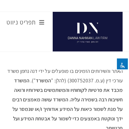
Ski
t
conten
תפריט ניווט
השבת את ההבזקים
visibility_off
ניווט במקלדת
keyboard
סמן כותרות
title
צבע רקע
settings
האתר והשירותים הזמינים בו מופעלים על ידי דנה נחמן משרד
זום (הקטנה)
zoom_out
עורכי דין (ע.מ. 300752037) (להלן: "
המשרד
").
המשרד
זום (הגדלה)
zoom_in
מכבד את פרטיות לקוחותיו והמשתמשים בשירותיו ורואה
הקטנת גופן
remove_circle_outline
חשיבות רבה בשמירה עליה. המשרד עושה מאמצים רבים
הגדלת גופן
add_circle_outline
על מנת לשמור כיאות על המידע אודותיך ו/או שנמסר על
גופן קריא
spellcheck
ידך ונוקטת באמצעים כדי לשמור על אבטחת המידע ועל
ניגודיות בהירה
brightness_high
פרטיותך.