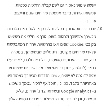
ייעשה שימוש כאמור גם לשם קבלת החלטות כספיות,
עסקיות ואחרות בדבר אספקת שירותים שונים והיקפם
עבורך.
יובהר כי באפשרותך בכל עת לעדכן או לשנות את הגדרות
מכשירך/מחשבך ולחסום באופן גורף או חלקי את השימוש
בקובצי Cookies שונים ו/או בהרשאות אחרות המתבקשות
על-ידי שירותים מקוונים ודיגיטליים שבשימושך. במקרה
כזה, ייתכן כי שירותים מסוימים, כולם או חלקם, לא ייפעלו
כראוי (לדוגמה, ייתכן כי זיהוי אוטומטי, העדפות שימוש או
שפה לדוגמה לא ישמרו). שינוי הגדרות מכשירך כאמור הינו
באחריותך בלבד. כמו כן, תוכל אף להסיר עצמך משימוש
ב- Google analytics ובשירותי צד ג' אחרים, על-פי
תנאיהם, והן להגדיר מחדש ולשלוט בפרסום המופנה אליך