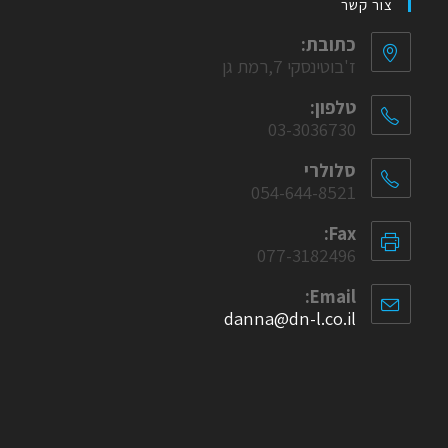
צור קשר
כתובת:
ז'בוטינסקי 7,רמת גן
טלפון:
03-3036730
סלולרי
054-644-8521
Fax:
077-3182496
Email:
danna@dn-l.co.il
Opens
in
your
application