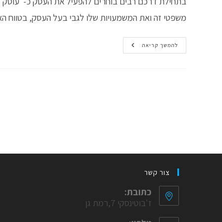
בתחילת דרכם רבים בוחרים להפעיל את העסק כ-"עוסק", 
משפטי זה ואת המשמעויות שלו לגבי בעל העסק, בטווח הא
כל
להמשך קריאה
מה
שרציתם
לדעת
על
"עוסק
מורשה",
"עוסק
פטור"
או
"זעיר"
צור קשר
כתובת:
ז'בוטינסקי 7,רמת גן