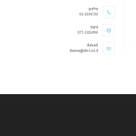
טלפון:
03-3036730
פקס:
077-3182496
Email:
Opens
danna@dn-l.co.il
in
your
application