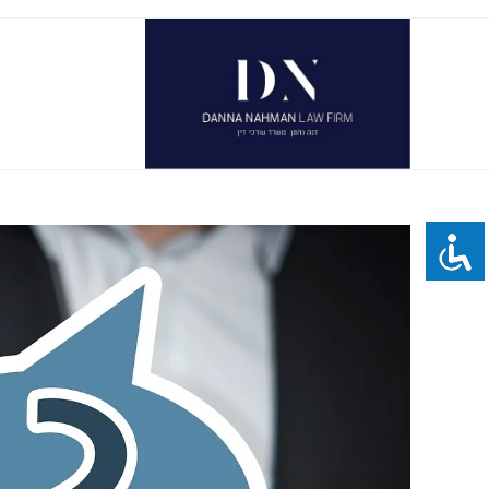
Ski
t
conten