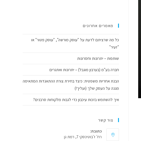
the
search
panel.
מאמרים אחרונים
כל מה שרציתם לדעת על "עוסק מורשה", "עוסק פטור" או
"זעיר"
שותפות – יתרונות וחסרונות
חברה בע"מ (בערבון מוגבל) – יתרונות ואתגרים
הבנת אחריות משפטית: כיצד בחירת צורת ההתאגדות המתאימה
מגנה על העסק שלך (ועליך!)
איך להשתמש בזכות עיכבון כדי לגבות מלקוחות סרבנים?
צור קשר
כתובת:
רח' ז'בוטינסקי 7, רמת גן