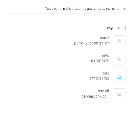
איך להשתמש בזכות עיכבון כדי לגבות מלקוחות סרבנים?
צור קשר
כתובת:
רח' ז'בוטינסקי 7, רמת גן
טלפון:
03-3036730
פקס:
077-3182496
Email:
Opens
danna@dn-l.co.il
in
your
application