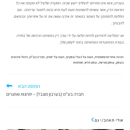
בעניינו, והוא אינו מתיימר להחליף ייעוץ שכזה. הסקירה שלעיל לא מקיפה את כל
הוראות הדין, אשר עשויות להשתנות מעת לעת והיא נכונה למועד עריכתה. אם
החלטת להסתמך על האמור במאמר זה את/ה עושה את זה על אחריותך ובהתאם
להבנתך.
אני ממליצה להתייעץ ולהיות מלווה על ידי עורך דין במשימה הרגישה
של בחירה
בצורת ההתאגדות המתאימה ביותר לעסק שלך
.
תגיות
:
אחריות משפטית
,
הגנה על בעלי עסקים
,
הגנה על יזמים
,
חברה בע"מ
,
ניהול סיכונים
בעסק
,
עוסק מורשה
,
עסק חדש
,
שותפות
לקרוא
הפוסט הבא
מאמרים
חברה בע"מ (בערבון מוגבל) – יתרונות ואתגרים
נוספים
אולי תאהב/י גם