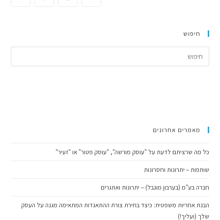
חיפוש
ress
cape
to
lose
the
arch
anel.
מאמרים אחרונים
כל מה שרציתם לדעת על "עוסק מורשה", "עוסק פטור" או "זעיר"
שותפות – יתרונות וחסרונות
חברה בע"מ (בערבון מוגבל) – יתרונות ואתגרים
הבנת אחריות משפטית: כיצד בחירת צורת ההתאגדות המתאימה מגנה על העסק
שלך (ועליך!)