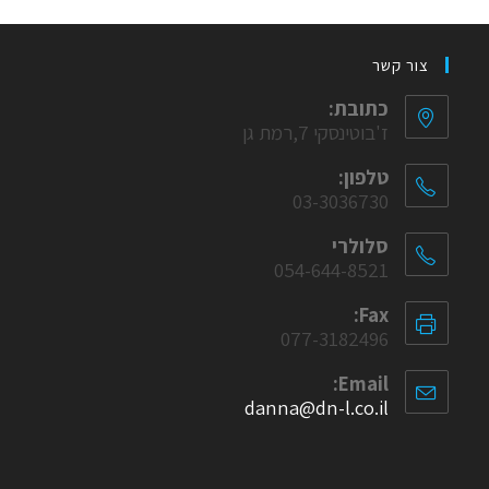
צור קשר
כתובת:
ז'בוטינסקי 7,רמת גן
טלפון:
03-3036730
סלולרי
054-644-8521
Fax:
077-3182496
Email:
danna@dn-l.co.il
Opens
in
your
application