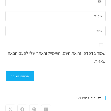
את
השם
הזן
שלך
את
או
כתובת
הזן
שם
דואר
את
משתמש
האלקטרוני
כתובת
כדי
שלך
אתר
להגיב
כדי
שמור בדפדפן זה את השם, האימייל והאתר שלי לפעם הבאה
האינטרנט
להגיב
שלך
שאגיב.
(אופציונלי)
לשיתוף לחצו כאן: