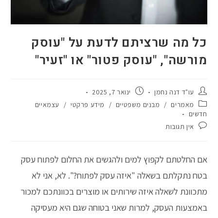
ניגודיות כהה
brightness_low
הוסף קו תחתון לקישורים
format_underlined
סמן קישורים
font_download
כל מה שרציתם לדעת על "עוסק
מורשה", "עוסק פטור" או "זעיר"
לאפס את כל האפשרויות
cached
מחבר:
פורסם:
עו"ד דנה נחמן
ינואר 7, 2025
קטגוריה:
מאמרים
/
מבנים משפטיים
/
מידע פרקטי
/
עצמאיים
חדשים
תגובות:
אין תגובות
אם החלטתם לקפוץ למים ולהגשים את החלום לפתוח עסק
בטח נתקלתם בשאלה "איזה עסק לפתוח?". לא, אני לא
מתכוונת לשאלה איזה שירותים או מוצרים בכוונתכם למכור
באמצעות העסק, למרות שאני בטוחה שגם היא מעסיקה