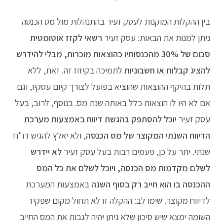
בין ההקלות המוקנות לעסק זעיר בהתנהלות מול מס הכנסה
ניתן למנות את הבאות: עסק זעיר
רשאי לקזז אוטומטית
סכום של 30% מהכנסותיו כהוצאות מוכרות, מבלי להידרש
להציג קבלות או חשבוניות
לתמיכה בקיזוז זה. זאת, ללא
תלות בהיקף ההוצאות שהוציא בפועל לצורך קיום עסקיו, וגם
אם לא היו לו הוצאות כלל באותה שנת מס. בנוסף, לרוב, בעל
עסק זעיר
יוכל להסתפק בהגשת דיווח באמצעות מערכת
הדיווח השנתי המקוצר של מס הכנסה
, ולא יאלץ להגיש דו"ח
שנתי. יתר על כן, פעמים רבות בעל עסק זעיר
לא יידרש
לשלם מקדמות מס הכנסה, ויוכל לשלם את כל המס
ההכנסה בו הוא חייב רק בסוף השנה
באמצעות המערכת
לדיווח מקוצר. שימו לב: ההקלה זו לא תחול מקום שפקיד
השומה ימצא שיש סיכון שלא ניתן יהיה לגבות את המס החייב