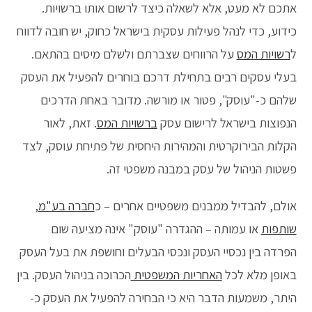
אתכם לא מעט, אלא לשאלה כיצד לרשום אותו ברשויות.
כידוע, כדי לנהל פעילות עסקית בישראל כחוק, יש חובה לדווח
ל
רשויות המס
על הרווחים שצברתם ולשלם מיסים בהתאם.
בעלי עסקים רבים בתחילת דרכם בוחרים להפעיל את העסק
שלהם כ-"עוסק", פטור או מורשה. מדובר באחת הדרכים
הנפוצות בישראל לרישום עסק
ברשויות המס
. זאת, לאור
הקלות הבירוקרטית והמהירות היחסית של פתיחת עוסק, לצד
פשטות הניהול של עסק במבנה משפטי זה.
אולם, להבדיל ממבנים משפטיים אחרים – כ
חברה בע"מ
,
שותפות
או עמותה – ההגדרה "עוסק" אינה מציעה שום
הפרדה בין נכסיי העסק ונכסי הבעלים וחושפת את בעל העסק
באופן מלא לכל
האחריות המשפטית
הכרוכה בניהול העסק. בין
היתר, משמעות הדבר היא כי הבחירה להפעיל את העסק כ-