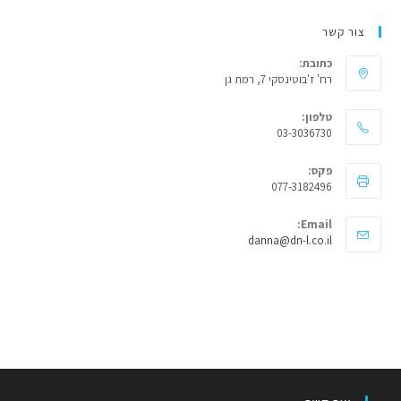
צור קשר
כתובת:
רח' ז'בוטינסקי 7, רמת גן
טלפון:
03-3036730
פקס:
077-3182496
Email:
Opens
danna@dn-l.co.il
in
your
application