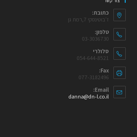
צור קשר
כתובת:
ז'בוטינסקי 7,רמת גן
טלפון:
03-3036730
סלולרי
054-644-8521
Fax:
077-3182496
Email:
danna@dn-l.co.il
Opens
in
your
application