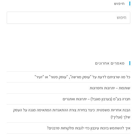
חיפוש
ress
cape
to
lose
the
arch
anel.
מאמרים אחרונים
כל מה שרציתם לדעת על "עוסק מורשה", "עוסק פטור" או "זעיר"
שותפות – יתרונות וחסרונות
חברה בע"מ (בערבון מוגבל) – יתרונות ואתגרים
הבנת אחריות משפטית: כיצד בחירת צורת ההתאגדות המתאימה מגנה על העסק
שלך (ועליך!)
איך להשתמש בזכות עיכבון כדי לגבות מלקוחות סרבנים?