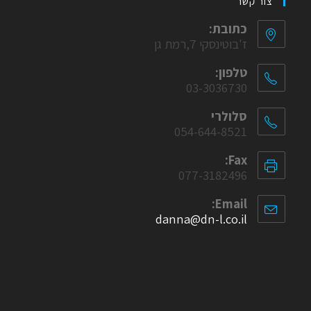
צור קשר
כתובת:
ז'בוטינסקי 7,רמת גן
טלפון:
03-3036730
סלולרי
054-644-8521
Fax:
077-3182496
Email:
danna@dn-l.co.il
Opens
in
your
application