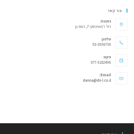
צור קשר
כתובת:
רח' ז'בוטינסקי 7, רמת גן
טלפון:
03-3036730
פקס:
077-3182496
Email:
Opens
danna@dn-l.co.il
in
your
application