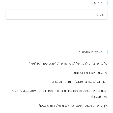
חיפוש
ress
cape
to
lose
the
arch
anel.
מאמרים אחרונים
כל מה שרציתם לדעת על "עוסק מורשה", "עוסק פטור" או "זעיר"
שותפות – יתרונות וחסרונות
חברה בע"מ (בערבון מוגבל) – יתרונות ואתגרים
הבנת אחריות משפטית: כיצד בחירת צורת ההתאגדות המתאימה מגנה על העסק
שלך (ועליך!)
איך להשתמש בזכות עיכבון כדי לגבות מלקוחות סרבנים?