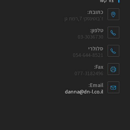
צור קשר
כתובת:
ז'בוטינסקי 7,רמת גן
טלפון:
03-3036730
סלולרי
054-644-8521
Fax:
077-3182496
Email:
danna@dn-l.co.il
Opens
in
your
application