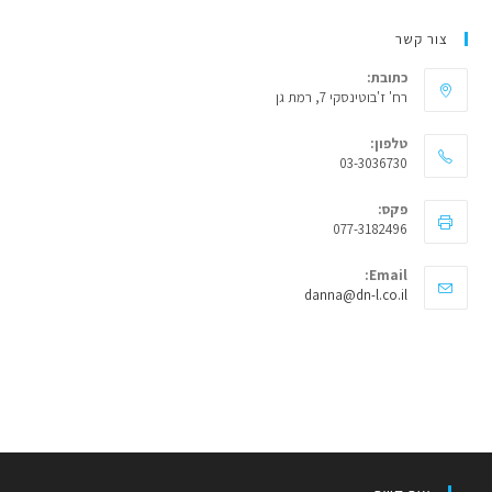
צור קשר
כתובת:
רח' ז'בוטינסקי 7, רמת גן
טלפון:
03-3036730
פקס:
077-3182496
Email:
Opens
danna@dn-l.co.il
in
your
application