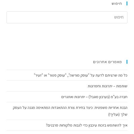
חיפוש
ress
cape
to
lose
the
arch
anel.
מאמרים אחרונים
כל מה שרציתם לדעת על "עוסק מורשה", "עוסק פטור" או "זעיר"
שותפות – יתרונות וחסרונות
חברה בע"מ (בערבון מוגבל) – יתרונות ואתגרים
הבנת אחריות משפטית: כיצד בחירת צורת ההתאגדות המתאימה מגנה על העסק
שלך (ועליך!)
איך להשתמש בזכות עיכבון כדי לגבות מלקוחות סרבנים?